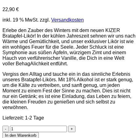
22,90
€
inkl. 19 % MwSt.
zzgl.
Versandkosten
Erlebe den Zauber des Winters mit dem neuen KIZER
Bratapfel-Likör! In der kühlen Jahreszeit sehnen wir uns nach
Wärme und Gemütlichkeit, und unser exklusiver Likör ist wie
ein wohliges Feuer für die Seele. Jeder Schluck ist eine
Symphonie aus süßen Äpfeln, würzigem Zimt und einem
Hauch von verführerischer Vanille, die Dich in eine Welt
voller BehagAlichkeit entführt.
Vergiss den Alltag und tauche ein in das sinnliche Erlebnis
unseres Bratapfel-Likörs. Mit 18% Alkohol ist er stark genug,
um die Kälte zu vertreiben, und sanft genug, um jeden
Moment zu einem Fest der Sinne zu machen. Dies ist nicht
nur ein Getränk; es ist eine Einladung, das Leben zu feiern,
die kleinen Freuden zu genießen und sich selbst zu
verwöhnen.
Lieferzeit:
1-2 Tage
KIZER
Bratapfel
In den Warenkorb