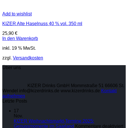
Add to wishlist
KIZER Alte Haselnuss 40 % vol. 350 ml
25,90
€
In den Warenkorb
inkl. 19 % MwSt.
zzgl.
Versandkosten
Über uns
KIZER Drinks GmbH Mommstraße 51 66606 St.
Wendel info@kizerdrinks.de www.kizerdrinks.de
Kontakt
aufnehmen
Letzte Posts
17
Nov.
KIZER Weihnachtsmarkt-Termine 2025:
für
Genussmomente im Saarland
Kommentare deaktiviert