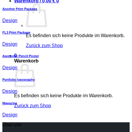
Warenkorb /
0,00
€
0
Another Print Package
Design
FL3 Print Package
Es befinden sich keine Produkte im Warenkorb.
Design
Zurück zum Shop
0
Awesome Pencil Poster
Warenkorb
Design
Portfolio typography
Design
Es befinden sich keine Produkte im Warenkorb.
Magazine
Zurück zum Shop
Design
Über uns